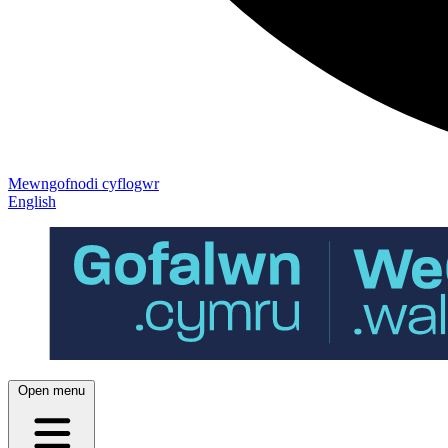
Mewngofnodi cyflogwr
English
Open menu