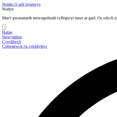
Neidio i'r prif gynnwys
Nodyn
Mae'r gwasanaeth mewngofnodi cyflogwyr nawr ar gael. Os ydych yn
Hafan
Newyddion
Cysylltwch
Cofrestrwch i'n cylchlythyr