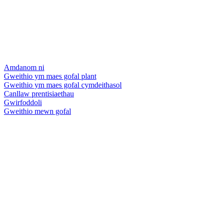
Amdanom ni
Gweithio ym maes gofal plant
Gweithio ym maes gofal cymdeithasol
Canllaw prentisiaethau
Gwirfoddoli
Gweithio mewn gofal