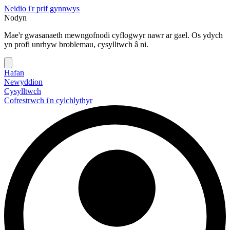
Neidio i'r prif gynnwys
Nodyn
Mae'r gwasanaeth mewngofnodi cyflogwyr nawr ar gael. Os ydych
yn profi unrhyw broblemau, cysylltwch â ni.
Hafan
Newyddion
Cysylltwch
Cofrestrwch i'n cylchlythyr