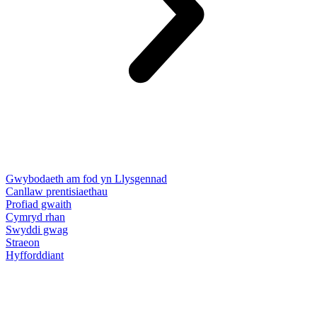
Gwybodaeth am fod yn Llysgennad
Canllaw prentisiaethau
Profiad gwaith
Cymryd rhan
Swyddi gwag
Straeon
Hyfforddiant