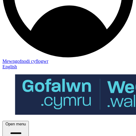
Mewngofnodi cyflogwr
English
Open menu