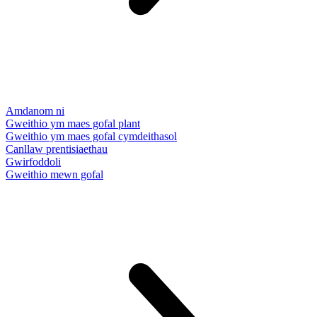
Amdanom ni
Gweithio ym maes gofal plant
Gweithio ym maes gofal cymdeithasol
Canllaw prentisiaethau
Gwirfoddoli
Gweithio mewn gofal