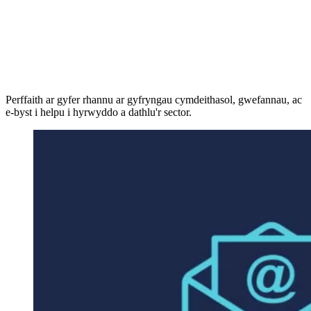
Perffaith ar gyfer rhannu ar gyfryngau cymdeithasol, gwefannau, ac
e-byst i helpu i hyrwyddo a dathlu'r sector.