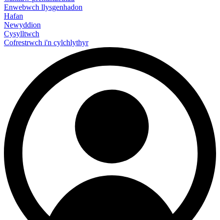
Enwebwch llysgenhadon
Hafan
Newyddion
Cysylltwch
Cofrestrwch i'n cylchlythyr