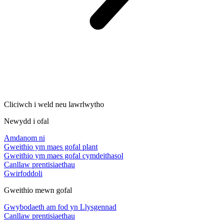
Cliciwch i weld neu lawrlwytho
Newydd i ofal
Amdanom ni
Gweithio ym maes gofal plant
Gweithio ym maes gofal cymdeithasol
Canllaw prentisiaethau
Gwirfoddoli
Gweithio mewn gofal
Gwybodaeth am fod yn Llysgennad
Canllaw prentisiaethau