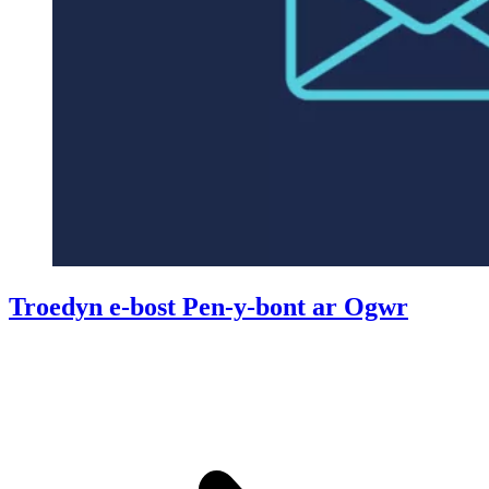
Troedyn e-bost Pen-y-bont ar Ogwr