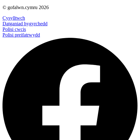
© gofalwn.cymru 2026
Cysylltwch
Datganiad hygyrchedd
Polisi cwcis
Polisi preifatrwydd