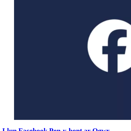
Llun Facebook Pen-y-bont ar Ogwr