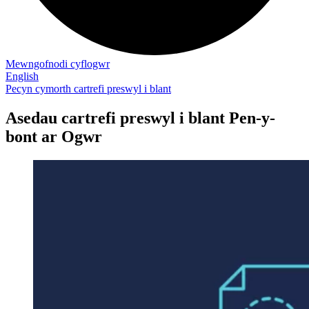
Mewngofnodi cyflogwr
English
Pecyn cymorth cartrefi preswyl i blant
Asedau cartrefi preswyl i blant Pen-y-
bont ar Ogwr