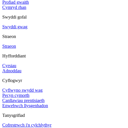
Profiad gwaith
Cymryd rhan
Swyddi gofal
Swyddi gwag
Straeon
Straeon
Hyfforddiant
Cyrsiau
Adnoddau
Cyflogwyr
Cyflwyno swydd wag
Pecyn cymorth
Canllawiau prentisiaeth
Enwebwch llysgenhadon
Tanysgrifiad
Cofrestrwch i'n cylchlythyr