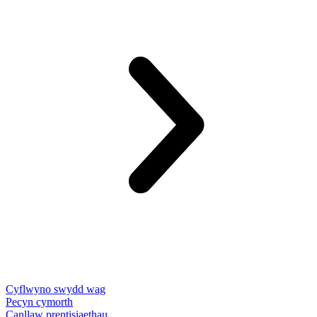
Cyflwyno swydd wag
Pecyn cymorth
Canllaw prentisiaethau