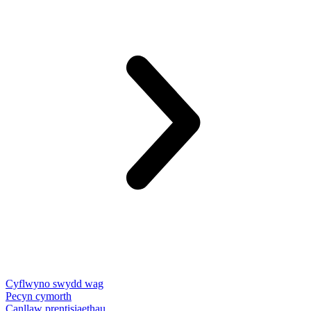
Cyflwyno swydd wag
Pecyn cymorth
Canllaw prentisiaethau