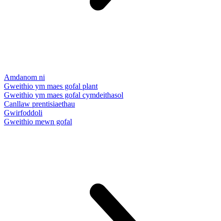
Amdanom ni
Gweithio ym maes gofal plant
Gweithio ym maes gofal cymdeithasol
Canllaw prentisiaethau
Gwirfoddoli
Gweithio mewn gofal