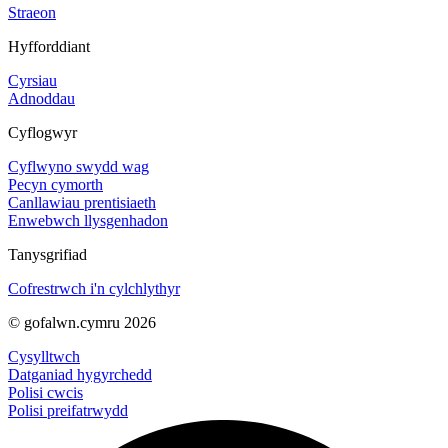
Straeon
Hyfforddiant
Cyrsiau
Adnoddau
Cyflogwyr
Cyflwyno swydd wag
Pecyn cymorth
Canllawiau prentisiaeth
Enwebwch llysgenhadon
Tanysgrifiad
Cofrestrwch i'n cylchlythyr
© gofalwn.cymru 2026
Cysylltwch
Datganiad hygyrchedd
Polisi cwcis
Polisi preifatrwydd