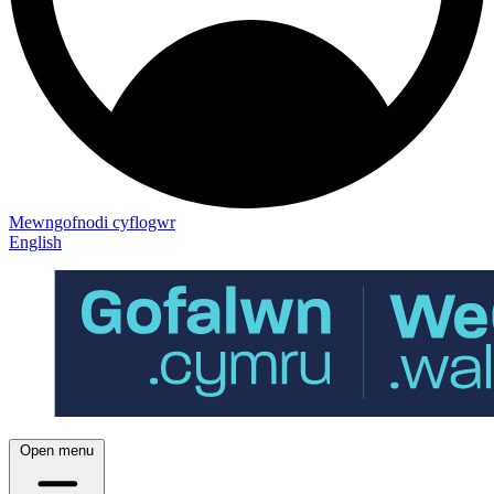
Mewngofnodi cyflogwr
English
Open menu