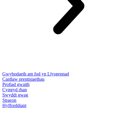
Gwybodaeth am fod yn Llysgennad
Canllaw prentisiaethau
Profiad gwaith
Cymryd rhan
Swyddi gwag
Straeon
Hyfforddiant