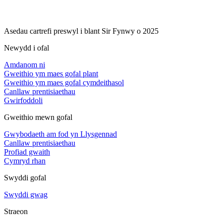
Asedau cartrefi preswyl i blant Sir Fynwy o 2025
Newydd i ofal
Amdanom ni
Gweithio ym maes gofal plant
Gweithio ym maes gofal cymdeithasol
Canllaw prentisiaethau
Gwirfoddoli
Gweithio mewn gofal
Gwybodaeth am fod yn Llysgennad
Canllaw prentisiaethau
Profiad gwaith
Cymryd rhan
Swyddi gofal
Swyddi gwag
Straeon