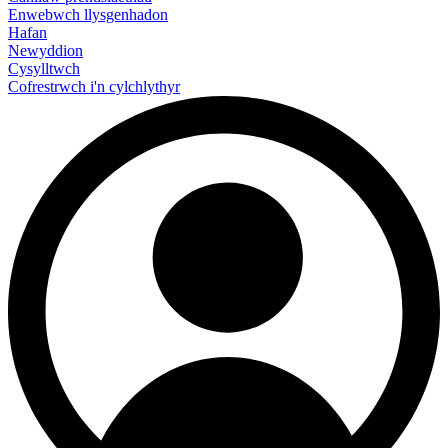
Enwebwch llysgenhadon
Hafan
Newyddion
Cysylltwch
Cofrestrwch i'n cylchlythyr