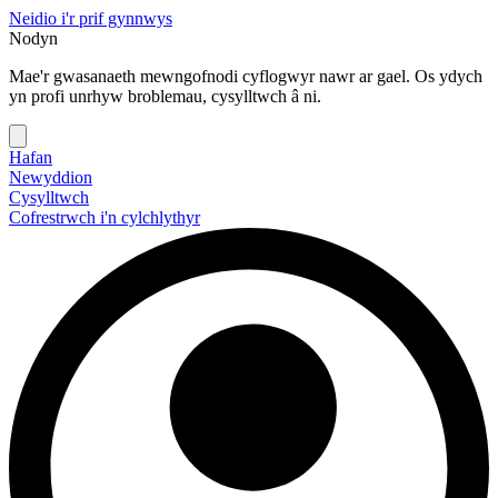
Neidio i'r prif gynnwys
Nodyn
Mae'r gwasanaeth mewngofnodi cyflogwyr nawr ar gael. Os ydych
yn profi unrhyw broblemau, cysylltwch â ni.
Hafan
Newyddion
Cysylltwch
Cofrestrwch i'n cylchlythyr