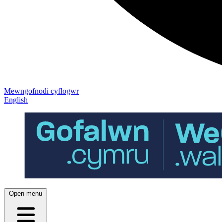
Mewngofnodi cyflogwr
English
Open menu