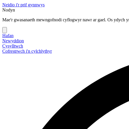
Neidio i'r prif gynnwys
Nodyn
Mae'r gwasanaeth mewngofnodi cyflogwyr nawr ar gael. Os ydych yn
Hafan
Newyddion
Cysylltwch
Cofrestrwch i'n cylchlythyr