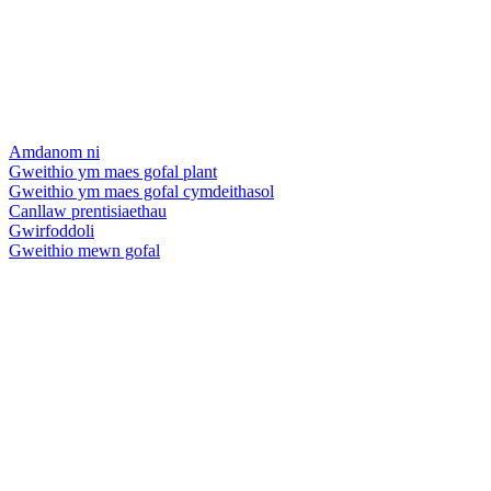
Amdanom ni
Gweithio ym maes gofal plant
Gweithio ym maes gofal cymdeithasol
Canllaw prentisiaethau
Gwirfoddoli
Gweithio mewn gofal