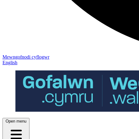
Mewngofnodi cyflogwr
English
Open menu