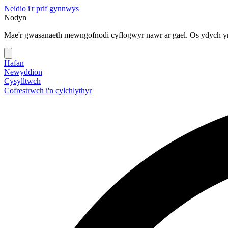
Neidio i'r prif gynnwys
Nodyn
Mae'r gwasanaeth mewngofnodi cyflogwyr nawr ar gael. Os ydych yn
Hafan
Newyddion
Cysylltwch
Cofrestrwch i'n cylchlythyr