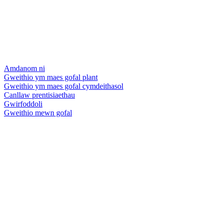
Amdanom ni
Gweithio ym maes gofal plant
Gweithio ym maes gofal cymdeithasol
Canllaw prentisiaethau
Gwirfoddoli
Gweithio mewn gofal