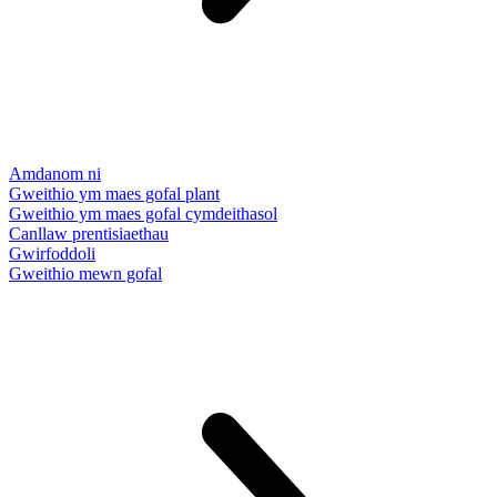
Amdanom ni
Gweithio ym maes gofal plant
Gweithio ym maes gofal cymdeithasol
Canllaw prentisiaethau
Gwirfoddoli
Gweithio mewn gofal