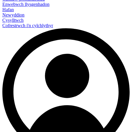
Enwebwch llysgenhadon
Hafan
Newyddion
Cysylltwch
Cofrestrwch i'n cylchlythyr