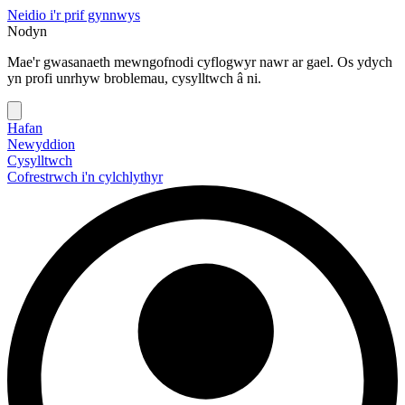
Neidio i'r prif gynnwys
Nodyn
Mae'r gwasanaeth mewngofnodi cyflogwyr nawr ar gael. Os ydych
yn profi unrhyw broblemau, cysylltwch â ni.
Hafan
Newyddion
Cysylltwch
Cofrestrwch i'n cylchlythyr