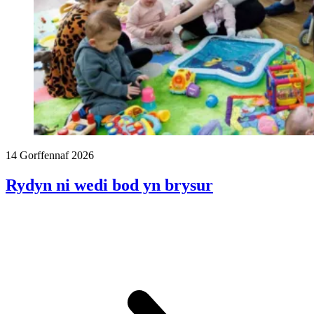
14 Gorffennaf 2026
Rydyn ni wedi bod yn brysur