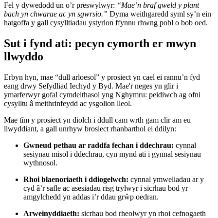
Fel y dywedodd un o’r preswylwyr:
“Mae’n braf gweld y plant
bach yn chwarae ac yn sgwrsio.”
Dyma weithgaredd syml sy’n ein
hatgoffa y gall cysylltiadau ystyrlon ffynnu rhwng pobl o bob oed.
Sut i fynd ati: pecyn cymorth er mwyn
llwyddo
Erbyn hyn, mae “dull arloesol” y prosiect yn cael ei rannu’n fyd
eang drwy Sefydliad Iechyd y Byd. Mae'r neges yn glir i
ymarferwyr gofal cymdeithasol yng Nghymru: peidiwch ag ofni
cysylltu â meithrinfeydd ac ysgolion lleol.
Mae tîm y prosiect yn diolch i ddull cam wrth gam clir am eu
llwyddiant, a gall unrhyw brosiect rhanbarthol ei ddilyn:
Gwneud pethau ar raddfa fechan i ddechrau:
cynnal
sesiynau misol i ddechrau, cyn mynd ati i gynnal sesiynau
wythnosol.
Rhoi blaenoriaeth i ddiogelwch:
cynnal ymweliadau ar y
cyd â’r safle ac asesiadau risg trylwyr i sicrhau bod yr
amgylchedd yn addas i’r ddau grŵp oedran.
Arweinyddiaeth:
sicrhau bod rheolwyr yn rhoi cefnogaeth