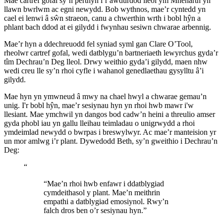
Mae cartref gofal sy’n perthyn i’r awdurdod lleol ym Mhenarth yn
llawn bwrlwm ac egni newydd. Bob wythnos, mae’r cyntedd yn
cael ei lenwi â sŵn straeon, canu a chwerthin wrth i bobl hŷn a
phlant bach ddod at ei gilydd i fwynhau sesiwn chwarae arbennig.
Mae’r hyn a ddechreuodd fel syniad syml gan Clare O’Tool,
rheolwr cartref gofal, wedi datblygu’n bartneriaeth lewyrchus gyda’r
tîm Dechrau’n Deg lleol. Drwy weithio gyda’i gilydd, maen nhw
wedi creu lle sy’n rhoi cyfle i wahanol genedlaethau gysylltu â’i
gilydd.
Mae hyn yn ymwneud â mwy na chael hwyl a chwarae gemau’n
unig. I'r bobl hŷn, mae’r sesiynau hyn yn rhoi hwb mawr i'w
llesiant. Mae ymchwil yn dangos bod cadw’n heini a threulio amser
gyda phobl iau yn gallu lleihau teimladau o unigrwydd a rhoi
ymdeimlad newydd o bwrpas i breswylwyr. Ac mae’r manteision yr
un mor amlwg i’r plant. Dywedodd Beth, sy’n gweithio i Dechrau’n
Deg:
“
“Mae’n rhoi hwb enfawr i ddatblygiad
cymdeithasol y plant. Mae’n meithrin
empathi a datblygiad emosiynol. Rwy’n
falch dros ben o’r sesiynau hyn.”