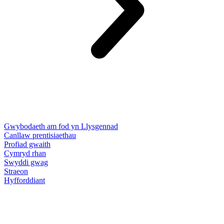
Gwybodaeth am fod yn Llysgennad
Canllaw prentisiaethau
Profiad gwaith
Cymryd rhan
Swyddi gwag
Straeon
Hyfforddiant