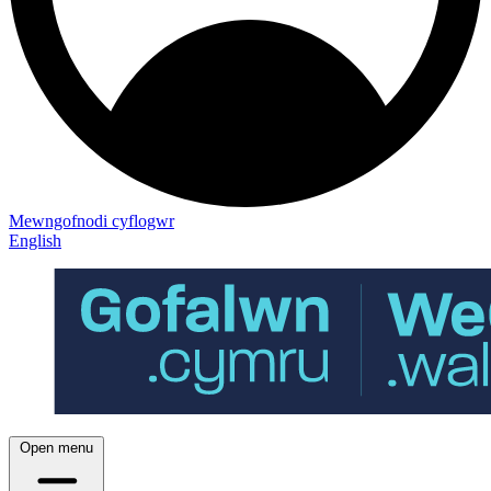
Mewngofnodi cyflogwr
English
Open menu