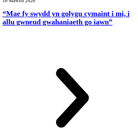
16 Mawrth 2026
“Mae fy swydd yn golygu cymaint i mi, i
allu gwneud gwahaniaeth go iawn”