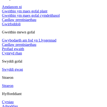
Amdanom ni
Gweithio ym maes gofal plant
Gweithio ym maes gofal cymdeithasol
Canllaw prentisiaethau
Gwirfoddoli
Gweithio mewn gofal
Gwybodaeth am fod yn Llysgennad
Canllaw prentisiaethau
Profiad gwaith
Cymryd rhan
Swyddi gofal
Swyddi gwag
Straeon
Straeon
Hyfforddiant
Cyrsiau
Adnoddau