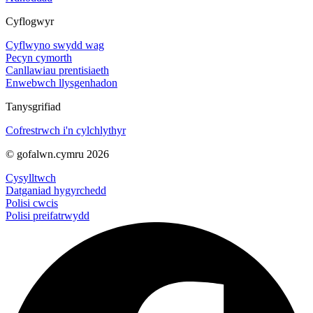
Cyflogwyr
Cyflwyno swydd wag
Pecyn cymorth
Canllawiau prentisiaeth
Enwebwch llysgenhadon
Tanysgrifiad
Cofrestrwch i'n cylchlythyr
© gofalwn.cymru 2026
Cysylltwch
Datganiad hygyrchedd
Polisi cwcis
Polisi preifatrwydd