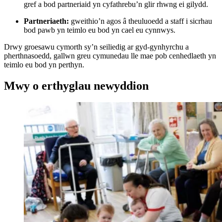
gref a bod partneriaid yn cyfathrebu’n glir rhwng ei gilydd.
Partneriaeth:
gweithio’n agos â theuluoedd a staff i sicrhau
bod pawb yn teimlo eu bod yn cael eu cynnwys.
Drwy groesawu cymorth sy’n seiliedig ar gyd-gynhyrchu a
pherthnasoedd, gallwn greu cymunedau lle mae pob cenhedlaeth yn
teimlo eu bod yn perthyn.
Mwy o erthyglau newyddion