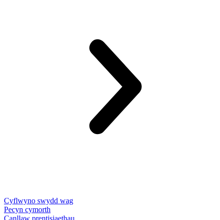
Cyflwyno swydd wag
Pecyn cymorth
Canllaw prentisiaethau