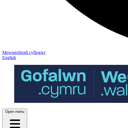
Mewngofnodi cyflogwr
English
Open menu