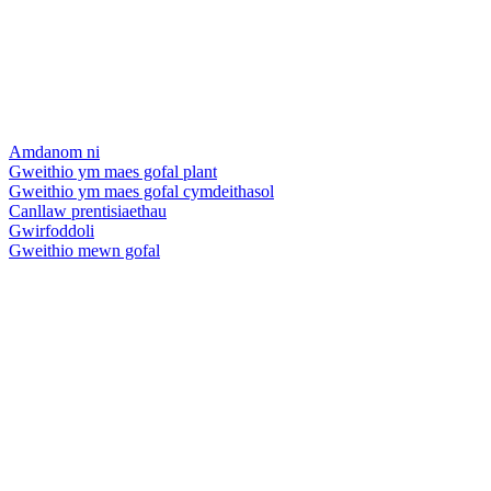
Amdanom ni
Gweithio ym maes gofal plant
Gweithio ym maes gofal cymdeithasol
Canllaw prentisiaethau
Gwirfoddoli
Gweithio mewn gofal