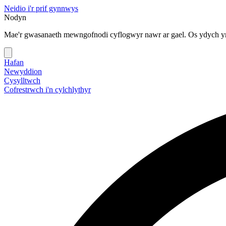
Neidio i'r prif gynnwys
Nodyn
Mae'r gwasanaeth mewngofnodi cyflogwyr nawr ar gael. Os ydych yn
Hafan
Newyddion
Cysylltwch
Cofrestrwch i'n cylchlythyr