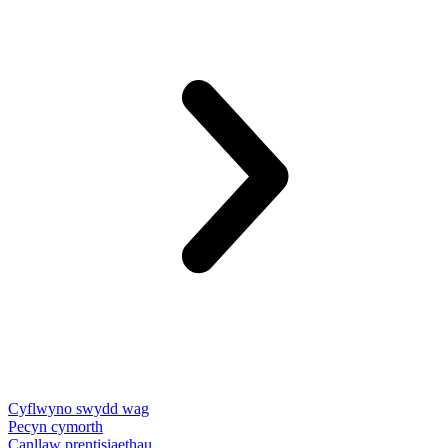
Cyflwyno swydd wag
Pecyn cymorth
Canllaw prentisiaethau