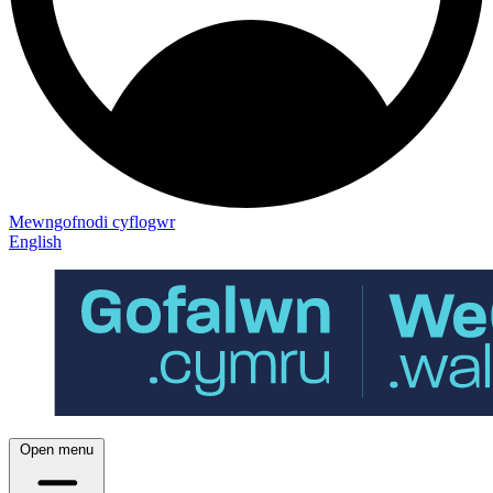
Mewngofnodi cyflogwr
English
Open menu