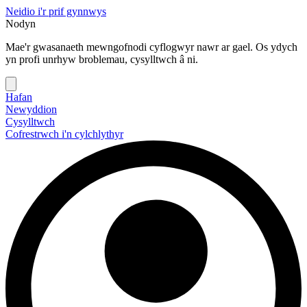
Neidio i'r prif gynnwys
Nodyn
Mae'r gwasanaeth mewngofnodi cyflogwyr nawr ar gael. Os ydych
yn profi unrhyw broblemau, cysylltwch â ni.
Hafan
Newyddion
Cysylltwch
Cofrestrwch i'n cylchlythyr