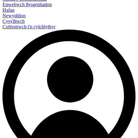
Enwebwch llysgenhadon
Hafan
Newyddion
Cysylltwch
Cofrestrwch i'n cylchlythyr