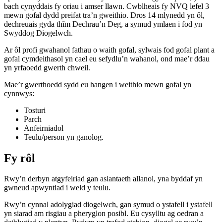
bach cynyddais fy oriau i amser llawn. Cwblheais fy NVQ lefel 3
mewn gofal dydd preifat tra’n gweithio. Dros 14 mlynedd yn ôl,
dechreuais gyda thîm Dechrau’n Deg, a symud ymlaen i fod yn
Swyddog Diogelwch.
Ar ôl profi gwahanol fathau o waith gofal, sylwais fod gofal plant a
gofal cymdeithasol yn cael eu sefydlu’n wahanol, ond mae’r ddau
yn yrfaoedd gwerth chweil.
Mae’r gwerthoedd sydd eu hangen i weithio mewn gofal yn
cynnwys:
Tosturi
Parch
Anfeirniadol
Teulu/person yn ganolog.
Fy rôl
Rwy’n derbyn atgyfeiriad gan asiantaeth allanol, yna byddaf yn
gwneud apwyntiad i weld y teulu.
Rwy’n cynnal adolygiad diogelwch, gan symud o ystafell i ystafell
yn siarad am risgiau a pheryglon posibl. Eu cysylltu ag oedran a