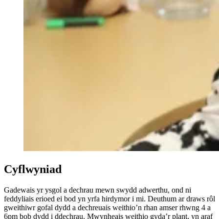
Cyflwyniad
Gadewais yr ysgol a dechrau mewn swydd adwerthu, ond ni
feddyliais erioed ei bod yn yrfa hirdymor i mi. Deuthum ar draws rôl
gweithiwr gofal dydd a dechreuais weithio’n rhan amser rhwng 4 a
6pm bob dydd i ddechrau. Mwynheais weithio gyda’r plant, yn araf