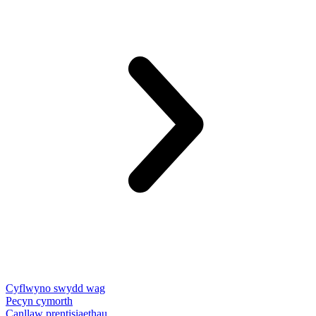
Cyflwyno swydd wag
Pecyn cymorth
Canllaw prentisiaethau