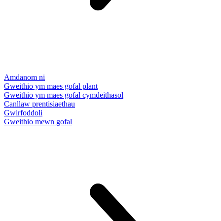
Amdanom ni
Gweithio ym maes gofal plant
Gweithio ym maes gofal cymdeithasol
Canllaw prentisiaethau
Gwirfoddoli
Gweithio mewn gofal