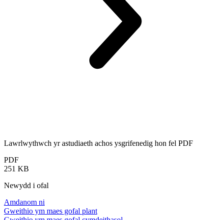
Lawrlwythwch yr astudiaeth achos ysgrifenedig hon fel PDF
PDF
251 KB
Newydd i ofal
Amdanom ni
Gweithio ym maes gofal plant
Gweithio ym maes gofal cymdeithasol