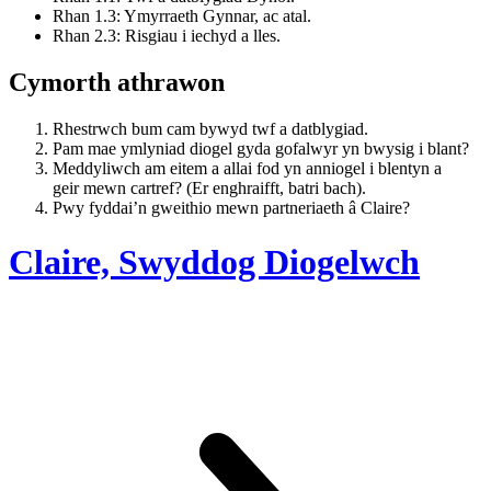
Rhan 1.3: Ymyrraeth Gynnar, ac atal.
Rhan 2.3: Risgiau i iechyd a lles.
Cymorth athrawon
Rhestrwch bum cam bywyd twf a datblygiad.
Pam mae ymlyniad diogel gyda gofalwyr yn bwysig i blant?
Meddyliwch am eitem a allai fod yn anniogel i blentyn a
geir mewn cartref? (Er enghraifft, batri bach).
Pwy fyddai’n gweithio mewn partneriaeth â Claire?
Claire, Swyddog Diogelwch