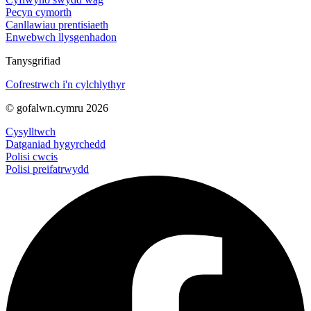
Pecyn cymorth
Canllawiau prentisiaeth
Enwebwch llysgenhadon
Tanysgrifiad
Cofrestrwch i'n cylchlythyr
© gofalwn.cymru 2026
Cysylltwch
Datganiad hygyrchedd
Polisi cwcis
Polisi preifatrwydd