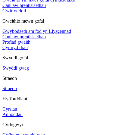
Canllaw prentisiaethau
Gwirfoddoli
Gweithio mewn gofal
Gwybodaeth am fod yn Llysgennad
Canllaw prentisiaethau
Profiad gwaith
Cymryd rhan
Swyddi gofal
Swyddi gwag
Straeon
Straeon
Hyfforddiant
Cyrsiau
Adnoddau
Cyflogwyr
Cyflwyno swydd wag