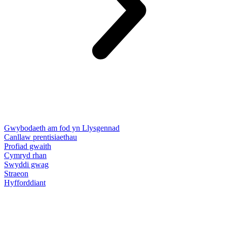
Gwybodaeth am fod yn Llysgennad
Canllaw prentisiaethau
Profiad gwaith
Cymryd rhan
Swyddi gwag
Straeon
Hyfforddiant