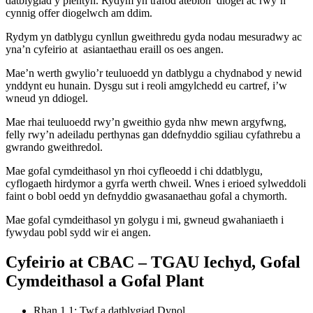
datblygiad y plentyn. Rydym yn trafod atebion diogel ac rwy’n
cynnig offer diogelwch am ddim.
Rydym yn datblygu cynllun gweithredu gyda nodau mesuradwy ac
yna’n cyfeirio at asiantaethau eraill os oes angen.
Mae’n werth gwylio’r teuluoedd yn datblygu a chydnabod y newid
ynddynt eu hunain. Dysgu sut i reoli amgylchedd eu cartref, i’w
wneud yn ddiogel.
Mae rhai teuluoedd rwy’n gweithio gyda nhw mewn argyfwng,
felly rwy’n adeiladu perthynas gan ddefnyddio sgiliau cyfathrebu a
gwrando gweithredol.
Mae gofal cymdeithasol yn rhoi cyfleoedd i chi ddatblygu,
cyflogaeth hirdymor a gyrfa werth chweil. Wnes i erioed sylweddoli
faint o bobl oedd yn defnyddio gwasanaethau gofal a chymorth.
Mae gofal cymdeithasol yn golygu i mi, gwneud gwahaniaeth i
fywydau pobl sydd wir ei angen.
Cyfeirio at CBAC – TGAU Iechyd, Gofal
Cymdeithasol a Gofal Plant
Rhan 1.1: Twf a datblygiad Dynol.