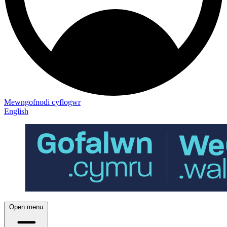
Mewngofnodi cyflogwr
English
Open menu