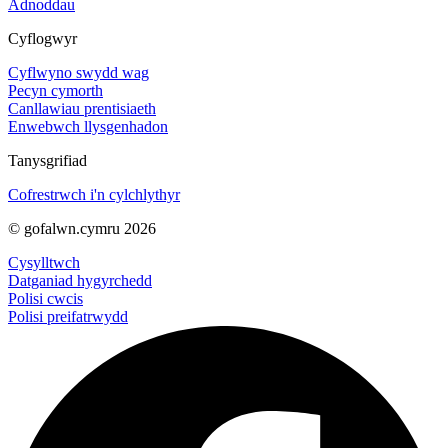
Adnoddau
Cyflogwyr
Cyflwyno swydd wag
Pecyn cymorth
Canllawiau prentisiaeth
Enwebwch llysgenhadon
Tanysgrifiad
Cofrestrwch i'n cylchlythyr
© gofalwn.cymru 2026
Cysylltwch
Datganiad hygyrchedd
Polisi cwcis
Polisi preifatrwydd