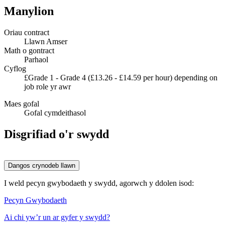
Manylion
Oriau contract
Llawn Amser
Math o gontract
Parhaol
Cyflog
£Grade 1 - Grade 4 (£13.26 - £14.59 per hour) depending on
job role yr awr
Maes gofal
Gofal cymdeithasol
Disgrifiad o'r swydd
Dangos crynodeb llawn
I weld pecyn gwybodaeth y swydd, agorwch y ddolen isod:
Pecyn Gwybodaeth
Ai chi yw’r un ar gyfer y swydd?