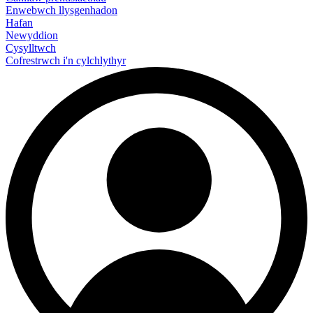
Enwebwch llysgenhadon
Hafan
Newyddion
Cysylltwch
Cofrestrwch i'n cylchlythyr