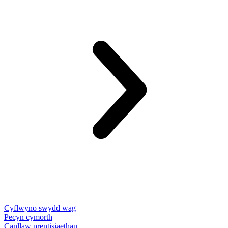
Cyflwyno swydd wag
Pecyn cymorth
Canllaw prentisiaethau