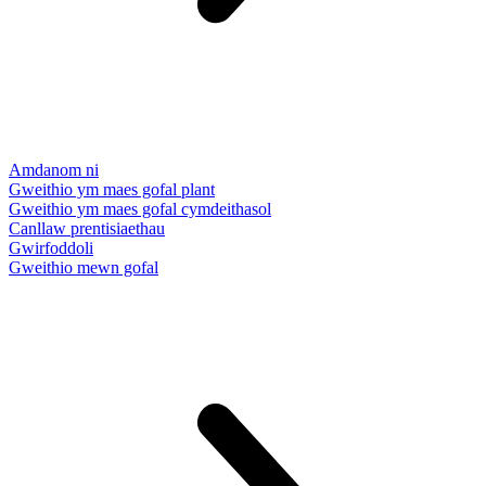
Amdanom ni
Gweithio ym maes gofal plant
Gweithio ym maes gofal cymdeithasol
Canllaw prentisiaethau
Gwirfoddoli
Gweithio mewn gofal