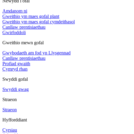
Newydd i ofal
Amdanom ni
Gweithio ym maes gofal plant
Gweithio ym maes gofal cymdeithasol
Canllaw prentisiaethau
Gwirfoddoli
Gweithio mewn gofal
Gwybodaeth am fod yn Llysgennad
Canllaw prentisiaethau
Profiad gwaith
Cymryd rhan
Swyddi gofal
Swyddi gwag
Straeon
Straeon
Hyfforddiant
Cyrsiau