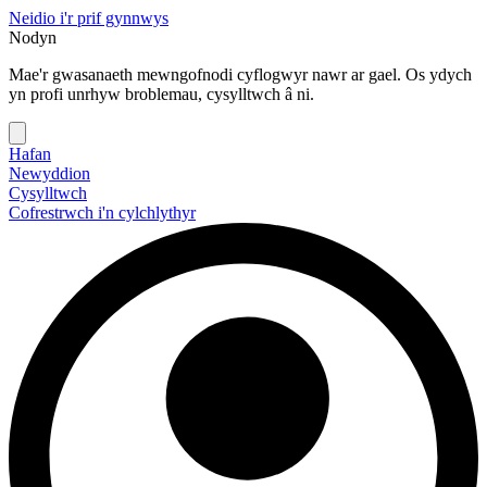
Neidio i'r prif gynnwys
Nodyn
Mae'r gwasanaeth mewngofnodi cyflogwyr nawr ar gael. Os ydych
yn profi unrhyw broblemau, cysylltwch â ni.
Hafan
Newyddion
Cysylltwch
Cofrestrwch i'n cylchlythyr