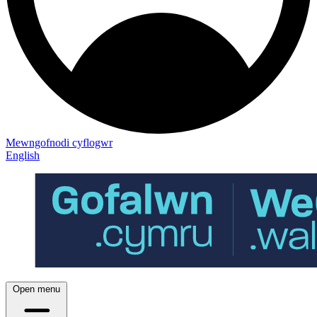
Mewngofnodi cyflogwr
English
Open menu