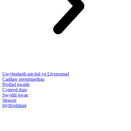
Gwybodaeth am fod yn Llysgennad
Canllaw prentisiaethau
Profiad gwaith
Cymryd rhan
Swyddi gwag
Straeon
Hyfforddiant