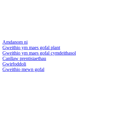
Amdanom ni
Gweithio ym maes gofal plant
Gweithio ym maes gofal cymdeithasol
Canllaw prentisiaethau
Gwirfoddoli
Gweithio mewn gofal