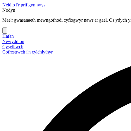
Neidio i'r prif gynnwys
Nodyn
Mae'r gwasanaeth mewngofnodi cyflogwyr nawr ar gael. Os ydych yn
Hafan
Newyddion
Cysylltwch
Cofrestrwch i'n cylchlythyr