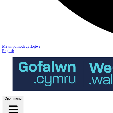
Mewngofnodi cyflogwr
English
Open menu