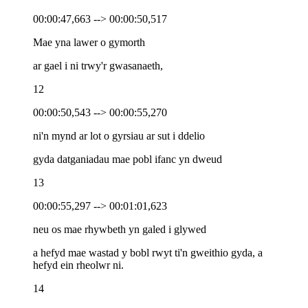
00:00:47,663 --> 00:00:50,517
Mae yna lawer o gymorth
ar gael i ni trwy'r gwasanaeth,
12
00:00:50,543 --> 00:00:55,270
ni'n mynd ar lot o gyrsiau ar sut i ddelio
gyda datganiadau mae pobl ifanc yn dweud
13
00:00:55,297 --> 00:01:01,623
neu os mae rhywbeth yn galed i glywed
a hefyd mae wastad y bobl rwyt ti'n gweithio gyda, a
hefyd ein rheolwr ni.
14