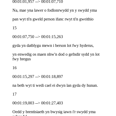
00:01:01,957 --> 00:01:07,710
Na, mae yna lawer o fodlonrwydd yn y swydd yma
pan wyt ti'n gweld person ifanc rwyt ti'n gweithio
15
00:01:07,750 --> 00:01:15,263
gyda yn datblygu mewn i berson lot fwy hyderus,
yn enwedig os maen nhw'n dod o gefndir sydd yn lot
fwy bregus
16
00:01:15,297 --> 00:01:18,897
na beth wyt ti wedi cael ei dwyn lan gyda dy hunan.
17
00:01:19,003 --> 00:01:27,403
Oedd y brentisiaeth yn bwysig iawn i'r swydd yma