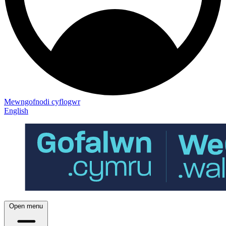
Mewngofnodi cyflogwr
English
Open menu