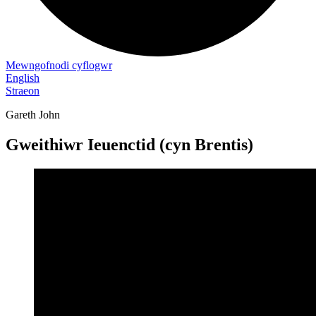
Mewngofnodi cyflogwr
English
Straeon
Gareth John
Gweithiwr Ieuenctid (cyn Brentis)