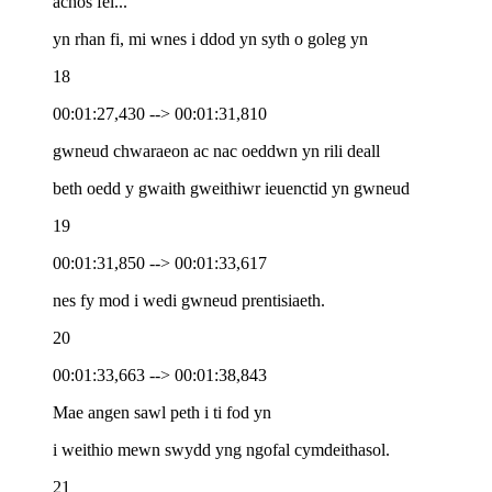
achos fel...
yn rhan fi, mi wnes i ddod yn syth o goleg yn
18
00:01:27,430 --> 00:01:31,810
gwneud chwaraeon ac nac oeddwn yn rili deall
beth oedd y gwaith gweithiwr ieuenctid yn gwneud
19
00:01:31,850 --> 00:01:33,617
nes fy mod i wedi gwneud prentisiaeth.
20
00:01:33,663 --> 00:01:38,843
Mae angen sawl peth i ti fod yn
i weithio mewn swydd yng ngofal cymdeithasol.
21