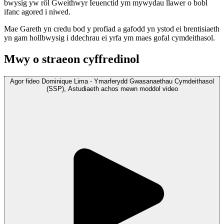
bwysig yw rôl Gweithwyr Ieuenctid ym mywydau llawer o bobl
ifanc agored i niwed.
Mae Gareth yn credu bod y profiad a gafodd yn ystod ei brentisiaeth
yn gam hollbwysig i ddechrau ei yrfa ym maes gofal cymdeithasol.
Mwy o straeon cyffredinol
Agor
fideo
Dominique Lima - Ymarferydd Gwasanaethau Cymdeithasol
(SSP), Astudiaeth achos mewn moddol
video