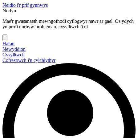
Neidio i'r prif gynnwys
Nodyn
Mae'r gwasanaeth mewngofnodi cyflogwyr nawr ar gael. Os ydych
yn profi unrhyw broblemau, cysylltwch â ni.
Hafan
Newyddion
Cysylltwch
Cofrestrwch i'n cylchlythyr