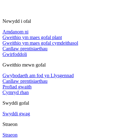
Newydd i ofal
Amdanom ni
Gweithio ym maes gofal plant
Gweithio ym maes gofal cymdeithasol
Canllaw prentisiaethau
Gwirfoddoli
Gweithio mewn gofal
Gwybodaeth am fod yn Llysgennad
Canllaw prentisiaethau
Profiad gwaith
Cymryd rhan
Swyddi gofal
Swyddi gwag
Straeon
Straeon