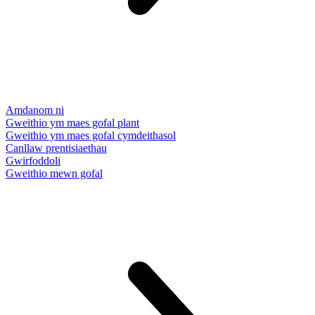
Amdanom ni
Gweithio ym maes gofal plant
Gweithio ym maes gofal cymdeithasol
Canllaw prentisiaethau
Gwirfoddoli
Gweithio mewn gofal