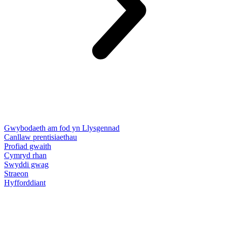
Gwybodaeth am fod yn Llysgennad
Canllaw prentisiaethau
Profiad gwaith
Cymryd rhan
Swyddi gwag
Straeon
Hyfforddiant