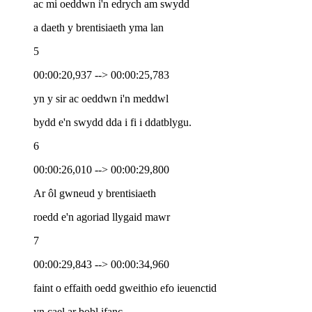
ac mi oeddwn i'n edrych am swydd
a daeth y brentisiaeth yma lan
5
00:00:20,937 --> 00:00:25,783
yn y sir ac oeddwn i'n meddwl
bydd e'n swydd dda i fi i ddatblygu.
6
00:00:26,010 --> 00:00:29,800
Ar ôl gwneud y brentisiaeth
roedd e'n agoriad llygaid mawr
7
00:00:29,843 --> 00:00:34,960
faint o effaith oedd gweithio efo ieuenctid
yn cael ar bobl ifanc