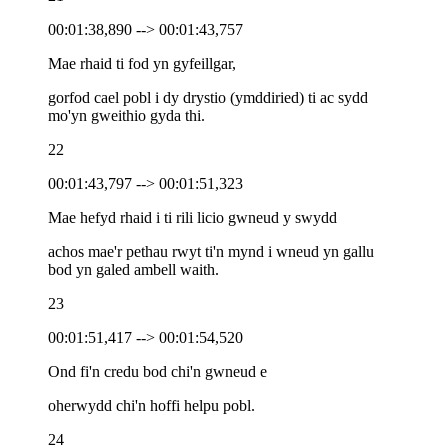
00:01:38,890 --> 00:01:43,757
Mae rhaid ti fod yn gyfeillgar,
gorfod cael pobl i dy drystio (ymddiried) ti ac sydd
mo'yn gweithio gyda thi.
22
00:01:43,797 --> 00:01:51,323
Mae hefyd rhaid i ti rili licio gwneud y swydd
achos mae'r pethau rwyt ti'n mynd i wneud yn gallu
bod yn galed ambell waith.
23
00:01:51,417 --> 00:01:54,520
Ond fi'n credu bod chi'n gwneud e
oherwydd chi'n hoffi helpu pobl.
24