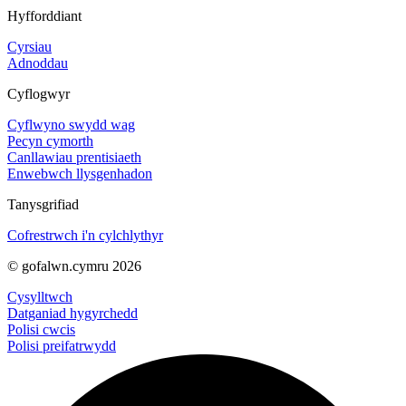
Hyfforddiant
Cyrsiau
Adnoddau
Cyflogwyr
Cyflwyno swydd wag
Pecyn cymorth
Canllawiau prentisiaeth
Enwebwch llysgenhadon
Tanysgrifiad
Cofrestrwch i'n cylchlythyr
© gofalwn.cymru 2026
Cysylltwch
Datganiad hygyrchedd
Polisi cwcis
Polisi preifatrwydd