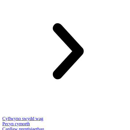
Cyflwyno swydd wag
Pecyn cymorth
Canllaw prentisiaethau