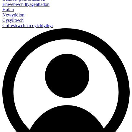
Enwebwch llysgenhadon
Hafan
Newyddion
Cysylltwch
Cofrestrwch i'n cylchlythyr