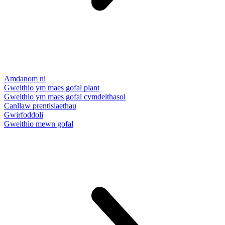
Amdanom ni
Gweithio ym maes gofal plant
Gweithio ym maes gofal cymdeithasol
Canllaw prentisiaethau
Gwirfoddoli
Gweithio mewn gofal