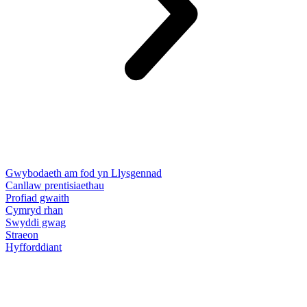
Gwybodaeth am fod yn Llysgennad
Canllaw prentisiaethau
Profiad gwaith
Cymryd rhan
Swyddi gwag
Straeon
Hyfforddiant