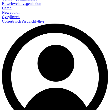
Enwebwch llysgenhadon
Hafan
Newyddion
Cysylltwch
Cofrestrwch i'n cylchlythyr