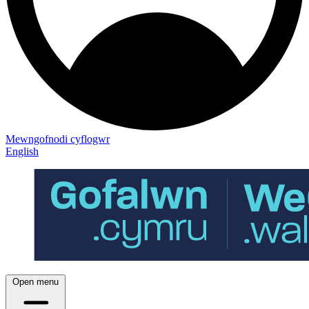
Mewngofnodi cyflogwr
English
Open menu