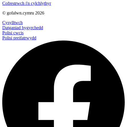
Cofrestrwch i'n cylchlythyr
© gofalwn.cymru 2026
Cysylltwch
Datganiad hygyrchedd
Polisi cwcis
Polisi preifatrwydd