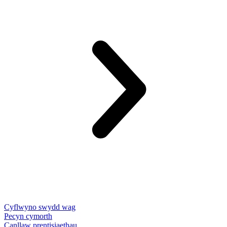
Cyflwyno swydd wag
Pecyn cymorth
Canllaw prentisiaethau