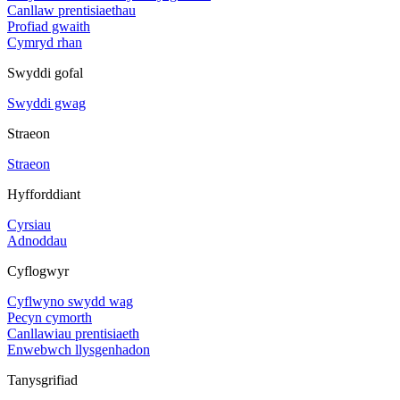
Canllaw prentisiaethau
Profiad gwaith
Cymryd rhan
Swyddi gofal
Swyddi gwag
Straeon
Straeon
Hyfforddiant
Cyrsiau
Adnoddau
Cyflogwyr
Cyflwyno swydd wag
Pecyn cymorth
Canllawiau prentisiaeth
Enwebwch llysgenhadon
Tanysgrifiad