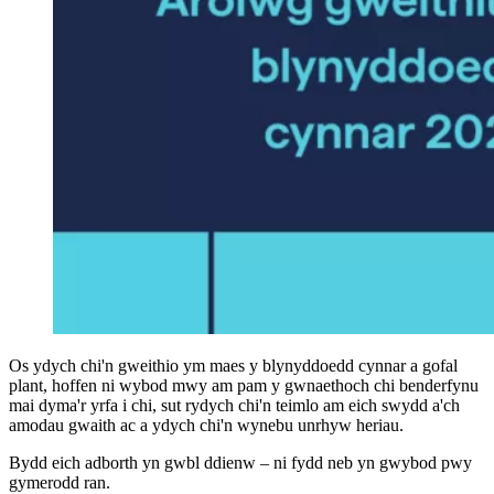
Os ydych chi'n gweithio ym maes y blynyddoedd cynnar a gofal
plant, hoffen ni wybod mwy am pam y gwnaethoch chi benderfynu
mai dyma'r yrfa i chi, sut rydych chi'n teimlo am eich swydd a'ch
amodau gwaith ac a ydych chi'n wynebu unrhyw heriau.
Bydd eich adborth yn gwbl ddienw – ni fydd neb yn gwybod pwy
gymerodd ran.