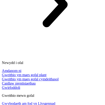
Newydd i ofal
Amdanom ni
Gweithio ym maes gofal plant
Gweithio ym maes gofal cymdeithasol
Canllaw prentisiaethau
Gwirfoddoli
Gweithio mewn gofal
Gwybodaeth am fod yn Llysgennad