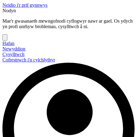
Neidio i'r prif gynnwys
Nodyn
Mae'r gwasanaeth mewngofnodi cyflogwyr nawr ar gael. Os ydych
yn profi unrhyw broblemau, cysylltwch â ni.
Hafan
Newyddion
Cysylltwch
Cofrestrwch i'n cylchlythyr