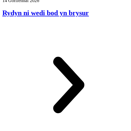
14 Gorffennaf 2026
Rydyn ni wedi bod yn brysur