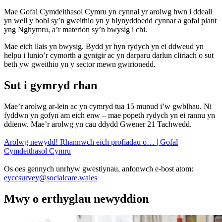
Mae Gofal Cymdeithasol Cymru yn cynnal yr arolwg hwn i ddeall
yn well y bobl sy’n gweithio yn y blynyddoedd cynnar a gofal plant
yng Nghymru, a’r materion sy’n bwysig i chi.
Mae eich llais yn bwysig. Bydd yr hyn rydych yn ei ddweud yn
helpu i lunio’r cymorth a gynigir ac yn darparu darlun cliriach o sut
beth yw gweithio yn y sector mewn gwirionedd.
Sut i gymryd rhan
Mae’r arolwg ar-lein ac yn cymryd tua 15 munud i’w gwblhau. Ni
fyddwn yn gofyn am eich enw – mae popeth rydych yn ei rannu yn
ddienw. Mae’r arolwg yn cau ddydd Gwener 21 Tachwedd.
Arolwg newydd! Rhannwch eich profiadau o… | Gofal
Cymdeithasol Cymru
Os oes gennych unrhyw gwestiynau, anfonwch e-bost atom:
eyccsurvey@socialcare.wales
Mwy o erthyglau newyddion