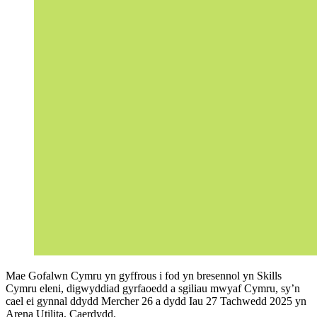
Mae Gofalwn Cymru yn gyffrous i fod yn bresennol yn Skills
Cymru eleni, digwyddiad gyrfaoedd a sgiliau mwyaf Cymru, sy’n
cael ei gynnal ddydd Mercher 26 a dydd Iau 27 Tachwedd 2025 yn
Arena Utilita, Caerdydd.