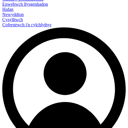
Enwebwch llysgenhadon
Hafan
Newyddion
Cysylltwch
Cofrestrwch i'n cylchlythyr