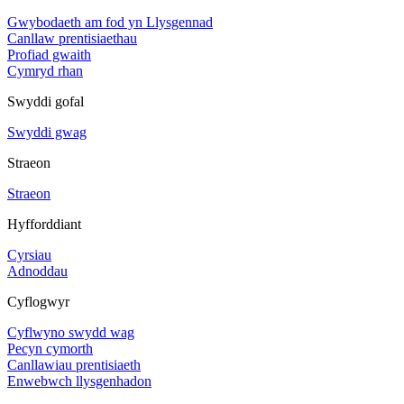
Gwybodaeth am fod yn Llysgennad
Canllaw prentisiaethau
Profiad gwaith
Cymryd rhan
Swyddi gofal
Swyddi gwag
Straeon
Straeon
Hyfforddiant
Cyrsiau
Adnoddau
Cyflogwyr
Cyflwyno swydd wag
Pecyn cymorth
Canllawiau prentisiaeth
Enwebwch llysgenhadon