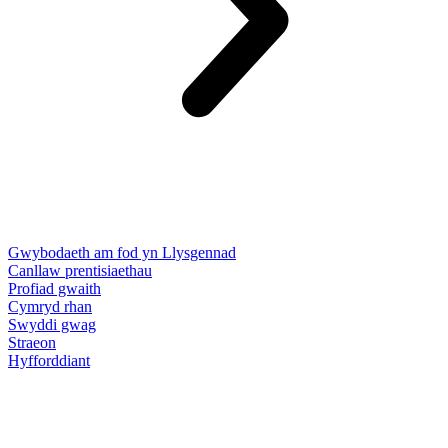
Gwybodaeth am fod yn Llysgennad
Canllaw prentisiaethau
Profiad gwaith
Cymryd rhan
Swyddi gwag
Straeon
Hyfforddiant