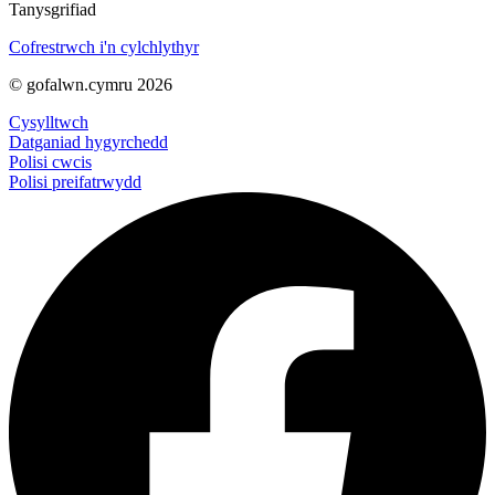
Tanysgrifiad
Cofrestrwch i'n cylchlythyr
© gofalwn.cymru 2026
Cysylltwch
Datganiad hygyrchedd
Polisi cwcis
Polisi preifatrwydd