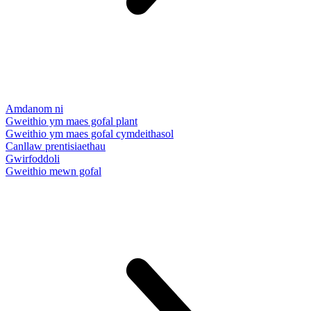
Amdanom ni
Gweithio ym maes gofal plant
Gweithio ym maes gofal cymdeithasol
Canllaw prentisiaethau
Gwirfoddoli
Gweithio mewn gofal