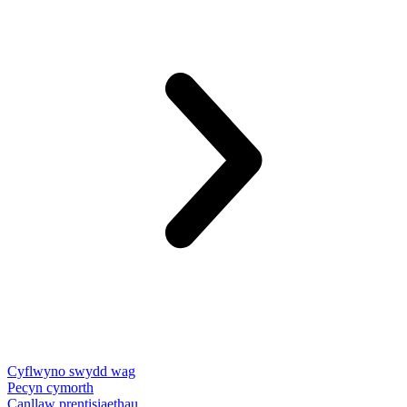
Cyflwyno swydd wag
Pecyn cymorth
Canllaw prentisiaethau