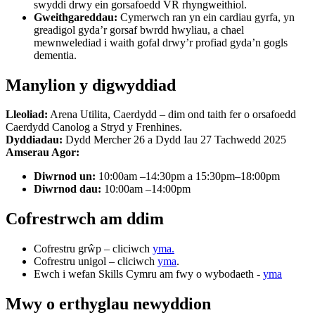
swyddi drwy ein gorsafoedd VR rhyngweithiol.
Gweithgareddau:
Cymerwch ran yn ein cardiau gyrfa, yn
greadigol gyda’r gorsaf bwrdd hwyliau, a chael
mewnwelediad i waith gofal drwy’r profiad gyda’n gogls
dementia.
Manylion y digwyddiad
Lleoliad:
Arena Utilita, Caerdydd – dim ond taith fer o orsafoedd
Caerdydd Canolog a Stryd y Frenhines.
Dyddiadau:
Dydd Mercher 26 a Dydd Iau 27 Tachwedd 2025
Amserau Agor:
Diwrnod un:
10:00am –14:30pm a 15:30pm–18:00pm
Diwrnod dau:
10:00am –14:00pm
Cofrestrwch am ddim
Cofrestru grŵp – cliciwch
yma.
Cofrestru unigol – cliciwch
yma
.
Ewch i wefan Skills Cymru am fwy o wybodaeth -
yma
Mwy o erthyglau newyddion