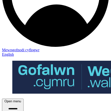
Mewngofnodi cyflogwr
English
Open menu