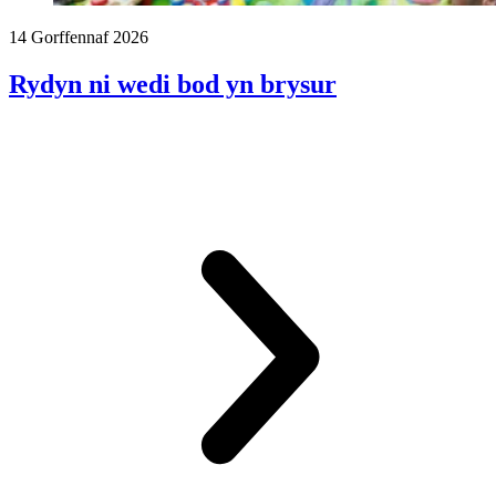
14 Gorffennaf 2026
Rydyn ni wedi bod yn brysur