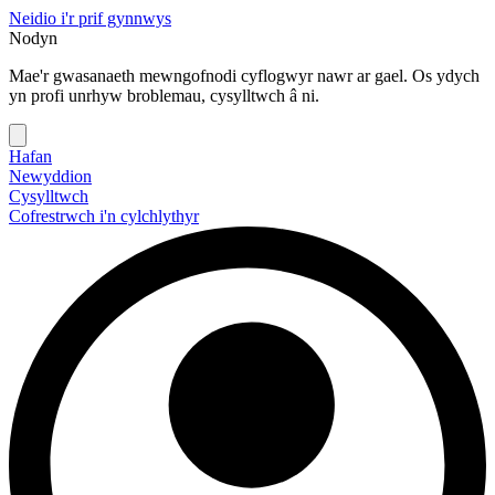
Neidio i'r prif gynnwys
Nodyn
Mae'r gwasanaeth mewngofnodi cyflogwyr nawr ar gael. Os ydych
yn profi unrhyw broblemau, cysylltwch â ni.
Hafan
Newyddion
Cysylltwch
Cofrestrwch i'n cylchlythyr