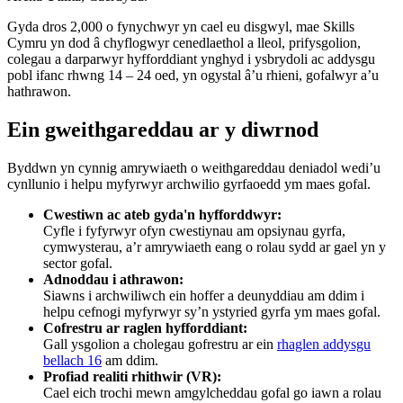
Gyda dros 2,000 o fynychwyr yn cael eu disgwyl, mae Skills
Cymru yn dod â chyflogwyr cenedlaethol a lleol, prifysgolion,
colegau a darparwyr hyfforddiant ynghyd i ysbrydoli ac addysgu
pobl ifanc rhwng 14 – 24 oed, yn ogystal â’u rhieni, gofalwyr a’u
hathrawon.
Ein gweithgareddau ar y diwrnod
Byddwn yn cynnig amrywiaeth o weithgareddau deniadol wedi’u
cynllunio i helpu myfyrwyr archwilio gyrfaoedd ym maes gofal.
Cwestiwn ac ateb gyda'n hyfforddwyr:
Cyfle i fyfyrwyr ofyn cwestiynau am opsiynau gyrfa,
cymwysterau, a’r amrywiaeth eang o rolau sydd ar gael yn y
sector gofal.
Adnoddau i athrawon:
Siawns i archwiliwch ein hoffer a deunyddiau am ddim i
helpu cefnogi myfyrwyr sy’n ystyried gyrfa ym maes gofal.
Cofrestru ar raglen hyfforddiant:
Gall ysgolion a cholegau gofrestru ar ein
rhaglen addysgu
bellach 16
am ddim.
Profiad realiti rhithwir (VR):
Cael eich trochi mewn amgylcheddau gofal go iawn a rolau