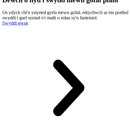
Dewch o hyd i swydd mewn gofal plant
Os ydych chi'n ystyried gyrfa mewn gofal, edrychwch ar ein porthol
swyddi i gael syniad o'r math o rolau sy'n fanteisiol.
Swyddi gwag