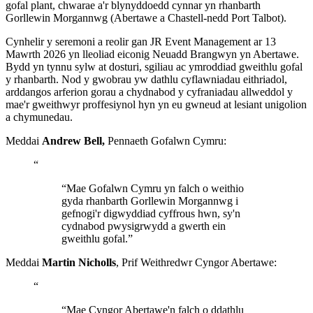
gofal plant, chwarae a'r blynyddoedd cynnar yn rhanbarth
Gorllewin Morgannwg (Abertawe a Chastell-nedd Port Talbot).
Cynhelir y seremoni a reolir gan JR Event Management ar 13
Mawrth 2026 yn lleoliad eiconig Neuadd Brangwyn yn Abertawe.
Bydd yn tynnu sylw at dosturi, sgiliau ac ymroddiad gweithlu gofal
y rhanbarth. Nod y gwobrau yw dathlu cyflawniadau eithriadol,
arddangos arferion gorau a chydnabod y cyfraniadau allweddol y
mae'r gweithwyr proffesiynol hyn yn eu gwneud at lesiant unigolion
a chymunedau.
Meddai
Andrew Bell,
Pennaeth Gofalwn Cymru:
“
“Mae Gofalwn Cymru yn falch o weithio
gyda rhanbarth Gorllewin Morgannwg i
gefnogi'r digwyddiad cyffrous hwn, sy'n
cydnabod pwysigrwydd a gwerth ein
gweithlu gofal.”
Meddai
Martin Nicholls
, Prif Weithredwr Cyngor Abertawe:
“
“Mae Cyngor Abertawe'n falch o ddathlu