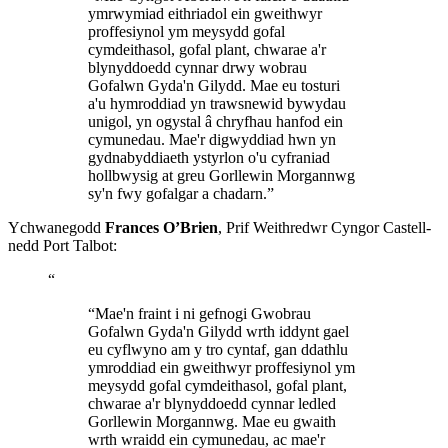
ymrwymiad eithriadol ein gweithwyr
proffesiynol ym meysydd gofal
cymdeithasol, gofal plant, chwarae a'r
blynyddoedd cynnar drwy wobrau
Gofalwn Gyda'n Gilydd. Mae eu tosturi
a'u hymroddiad yn trawsnewid bywydau
unigol, yn ogystal â chryfhau hanfod ein
cymunedau. Mae'r digwyddiad hwn yn
gydnabyddiaeth ystyrlon o'u cyfraniad
hollbwysig at greu Gorllewin Morgannwg
sy'n fwy gofalgar a chadarn.”
Ychwanegodd
Frances O’Brien
, Prif Weithredwr Cyngor Castell-
nedd Port Talbot:
“
“Mae'n fraint i ni gefnogi Gwobrau
Gofalwn Gyda'n Gilydd wrth iddynt gael
eu cyflwyno am y tro cyntaf, gan ddathlu
ymroddiad ein gweithwyr proffesiynol ym
meysydd gofal cymdeithasol, gofal plant,
chwarae a'r blynyddoedd cynnar ledled
Gorllewin Morgannwg. Mae eu gwaith
wrth wraidd ein cymunedau, ac mae'r