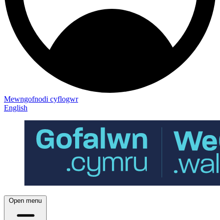
Mewngofnodi cyflogwr
English
Open menu