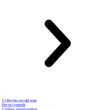
Cyflwyno swydd wag
Pecyn cymorth
Canllaw prentisiaethau