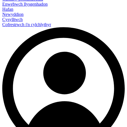
Enwebwch llysgenhadon
Hafan
Newyddion
Cysylltwch
Cofrestrwch i'n cylchlythyr