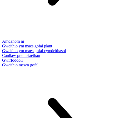
Amdanom ni
Gweithio ym maes gofal plant
Gweithio ym maes gofal cymdeithasol
Canllaw prentisiaethau
Gwirfoddoli
Gweithio mewn gofal