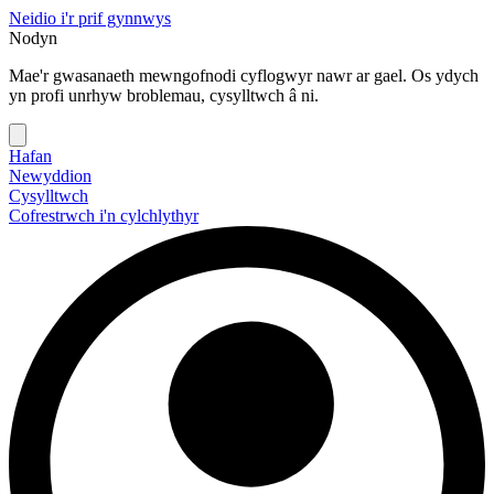
Neidio i'r prif gynnwys
Nodyn
Mae'r gwasanaeth mewngofnodi cyflogwyr nawr ar gael. Os ydych
yn profi unrhyw broblemau, cysylltwch â ni.
Hafan
Newyddion
Cysylltwch
Cofrestrwch i'n cylchlythyr