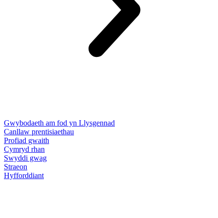
Gwybodaeth am fod yn Llysgennad
Canllaw prentisiaethau
Profiad gwaith
Cymryd rhan
Swyddi gwag
Straeon
Hyfforddiant