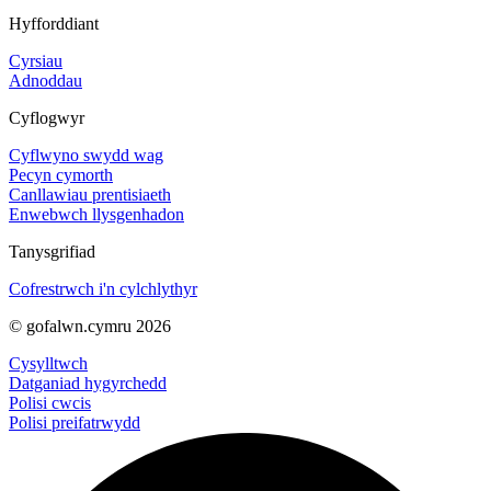
Hyfforddiant
Cyrsiau
Adnoddau
Cyflogwyr
Cyflwyno swydd wag
Pecyn cymorth
Canllawiau prentisiaeth
Enwebwch llysgenhadon
Tanysgrifiad
Cofrestrwch i'n cylchlythyr
© gofalwn.cymru 2026
Cysylltwch
Datganiad hygyrchedd
Polisi cwcis
Polisi preifatrwydd