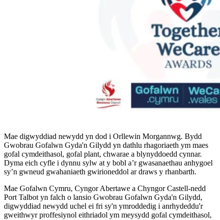
Mae digwyddiad newydd yn dod i Orllewin Morgannwg. Bydd
Gwobrau Gofalwn Gyda'n Gilydd yn dathlu rhagoriaeth ym maes
gofal cymdeithasol, gofal plant, chwarae a blynyddoedd cynnar.
Dyma eich cyfle i dynnu sylw at y bobl a’r gwasanaethau anhygoel
sy’n gwneud gwahaniaeth gwirioneddol ar draws y rhanbarth.
Mae Gofalwn Cymru, Cyngor Abertawe a Chyngor Castell-nedd
Port Talbot yn falch o lansio Gwobrau Gofalwn Gyda'n Gilydd,
digwyddiad newydd uchel ei fri sy'n ymroddedig i anrhydeddu'r
gweithwyr proffesiynol eithriadol ym meysydd gofal cymdeithasol,