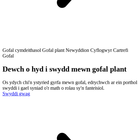
Gofal cymdeithasol
Gofal plant
Newyddion Cyflogwyr
Cartrefi
Gofal
Dewch o hyd i swydd mewn gofal plant
Os ydych chi'n ystyried gyrfa mewn gofal, edrychwch ar ein porthol
swyddi i gael syniad o'r math o rolau sy'n fanteisiol.
Swyddi gwag