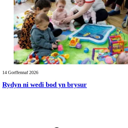
14 Gorffennaf 2026
Rydyn ni wedi bod yn brysur