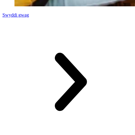
Swyddi gwag