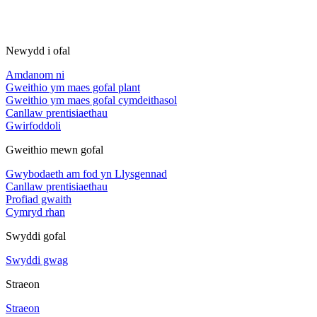
Newydd i ofal
Amdanom ni
Gweithio ym maes gofal plant
Gweithio ym maes gofal cymdeithasol
Canllaw prentisiaethau
Gwirfoddoli
Gweithio mewn gofal
Gwybodaeth am fod yn Llysgennad
Canllaw prentisiaethau
Profiad gwaith
Cymryd rhan
Swyddi gofal
Swyddi gwag
Straeon
Straeon