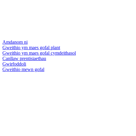
Amdanom ni
Gweithio ym maes gofal plant
Gweithio ym maes gofal cymdeithasol
Canllaw prentisiaethau
Gwirfoddoli
Gweithio mewn gofal