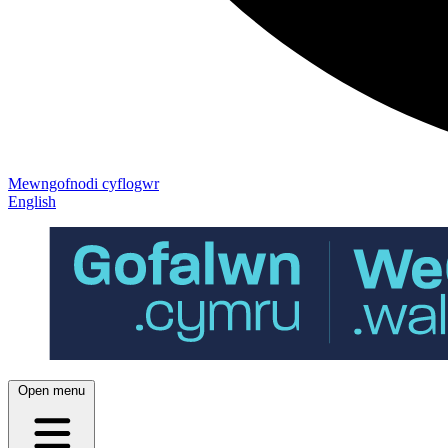
Mewngofnodi cyflogwr
English
Open menu