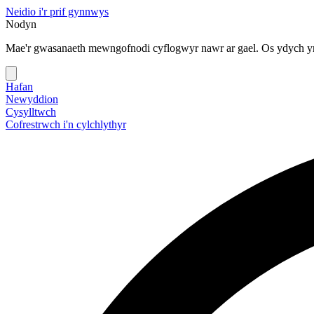
Neidio i'r prif gynnwys
Nodyn
Mae'r gwasanaeth mewngofnodi cyflogwyr nawr ar gael. Os ydych yn
Hafan
Newyddion
Cysylltwch
Cofrestrwch i'n cylchlythyr