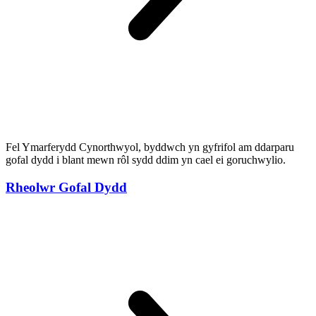
Fel Ymarferydd Cynorthwyol, byddwch yn gyfrifol am ddarparu
gofal dydd i blant mewn rôl sydd ddim yn cael ei goruchwylio.
Rheolwr Gofal Dydd