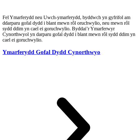
Fel Ymarferydd neu Uwch-ymarferydd, byddwch yn gyfrifol am
ddarparu gofal dydd i blant mewn rôl oruchwylio, neu mewn rôl
sydd ddim yn cael ei goruchwylio. Byddai’r Ymarferwyr
Cynorthwyol yn darparu gofal dydd i blant mewn rôl sydd ddim yn
cael ei goruchwylio.
Ymarferydd Gofal Dydd Cynorthwyo