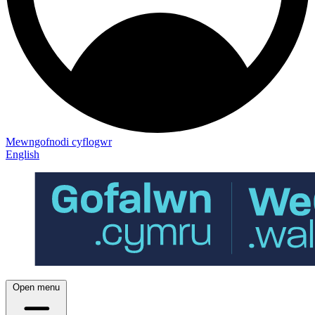
Mewngofnodi cyflogwr
English
Open menu