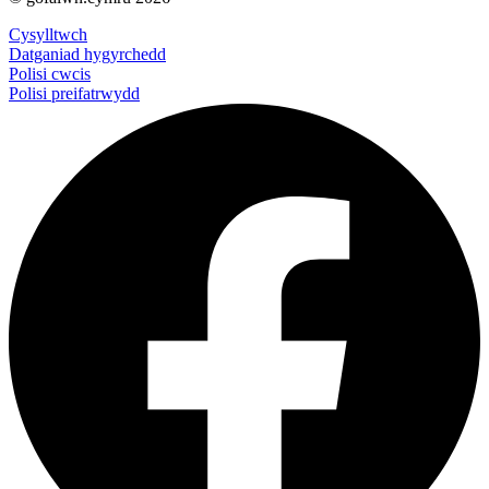
Cysylltwch
Datganiad hygyrchedd
Polisi cwcis
Polisi preifatrwydd