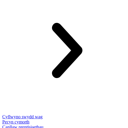
Cyflwyno swydd wag
Pecyn cymorth
Canllaw prentisiaethau