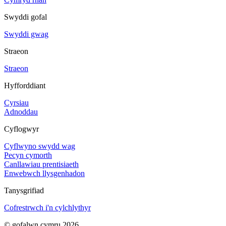
Swyddi gofal
Swyddi gwag
Straeon
Straeon
Hyfforddiant
Cyrsiau
Adnoddau
Cyflogwyr
Cyflwyno swydd wag
Pecyn cymorth
Canllawiau prentisiaeth
Enwebwch llysgenhadon
Tanysgrifiad
Cofrestrwch i'n cylchlythyr
© gofalwn.cymru 2026