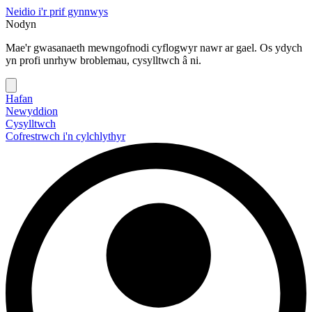
Neidio i'r prif gynnwys
Nodyn
Mae'r gwasanaeth mewngofnodi cyflogwyr nawr ar gael. Os ydych
yn profi unrhyw broblemau, cysylltwch â ni.
Hafan
Newyddion
Cysylltwch
Cofrestrwch i'n cylchlythyr