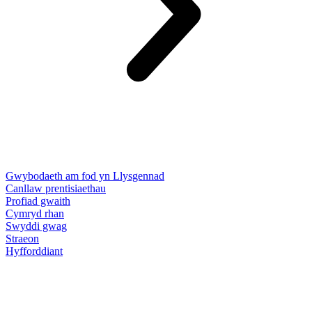
Gwybodaeth am fod yn Llysgennad
Canllaw prentisiaethau
Profiad gwaith
Cymryd rhan
Swyddi gwag
Straeon
Hyfforddiant