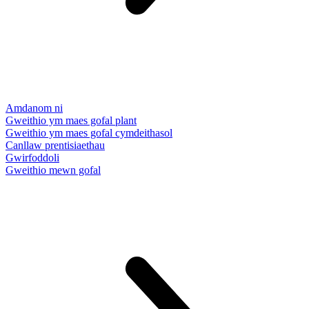
Amdanom ni
Gweithio ym maes gofal plant
Gweithio ym maes gofal cymdeithasol
Canllaw prentisiaethau
Gwirfoddoli
Gweithio mewn gofal