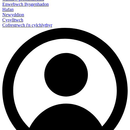
Enwebwch llysgenhadon
Hafan
Newyddion
Cysylltwch
Cofrestrwch i'n cylchlythyr