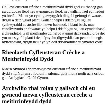
Gall cyfleusterau crèche a meithrinfeydd dydd gael eu rhedeg gan
awdurdodau lleol neu gymunedau lleol, neu gallant gael eu rhedeg
yn breifat. Maent yn cynnig awyrgylch diogel i gefnogi chwarae,
dysgu a datblygiad plant. Gallant helpu i ddatblygu sgiliau
synhwyraidd ac archwilio mewn babanod. I blant bach, mae
canolbwyntio ar chwarae yn helpu i ddatblygu sgiliau cymdeithasol
a chreadigol. Gall meithrinfeydd hefyd gynnig datrysiadau dros dro
ym maes gofal plant i rieni fynychu digwyddiadau penodol megis
hyfforddiant, dysgu neu hyd yn oed ddosbarthiadau ymarfer corff.
Rheolaeth Cyfleusterau Crèche a
Meithrinfeydd Dydd
Mae’n ofynnol i ddarparwyr cyfleusterau crèche a meithrinfeydd
dydd yng Nghymru fodloni’r safonau gofynnol a nodir ac a orfodir
gan Arolygiaeth Gofal Cymru.
Archwilio rhai rolau y gallwch chi eu
gwneud mewn cyfleusterau crèche a
meithrinfeydd dydd