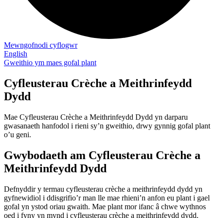
Mewngofnodi cyflogwr
English
Gweithio ym maes gofal plant
Cyfleusterau Crèche a Meithrinfeydd
Dydd
Mae Cyfleusterau Crèche a Meithrinfeydd Dydd yn darparu
gwasanaeth hanfodol i rieni sy’n gweithio, drwy gynnig gofal plant
o’u geni.
Gwybodaeth am Cyfleusterau Crèche a
Meithrinfeydd Dydd
Defnyddir y termau cyfleusterau crèche a meithrinfeydd dydd yn
gyfnewidiol i ddisgrifio’r man lle mae rhieni’n anfon eu plant i gael
gofal yn ystod oriau gwaith. Mae plant mor ifanc â chwe wythnos
oed i fyny yn mynd i cyfleusterau crèche a meithrinfeydd dydd.